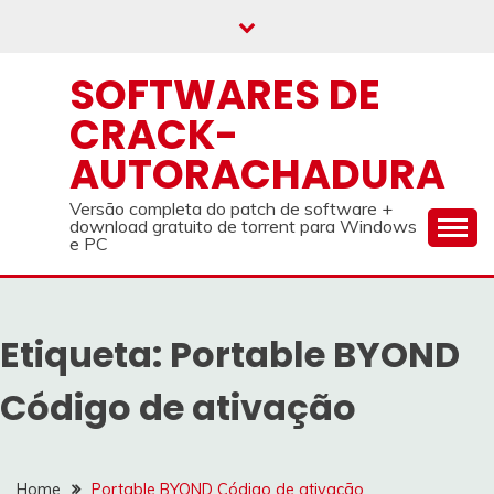
Skip
to
content
SOFTWARES DE
CRACK-
AUTORACHADURA
Versão completa do patch de software +
download gratuito de torrent para Windows
e PC
Etiqueta:
Portable BYOND
Código de ativação
Home
Portable BYOND Código de ativação