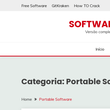
Skip
Free Software
GitKraken
How TO Crack
to
content
SOFTWA
Versão comple
Início
Categoria:
Portable S
Home
Portable Software