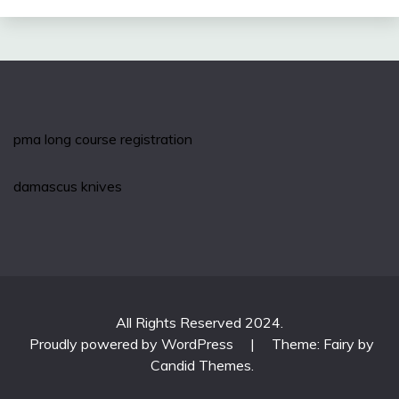
pma long course registration
damascus knives
All Rights Reserved 2024.
Proudly powered by WordPress
|
Theme: Fairy by
Candid Themes
.