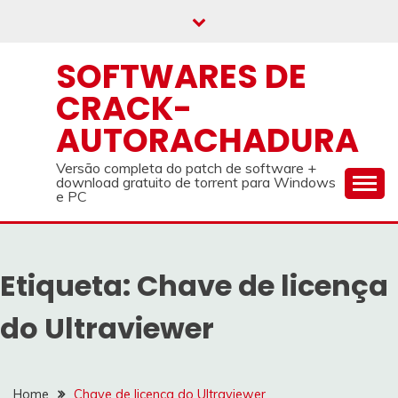
Skip
to
content
SOFTWARES DE
CRACK-
AUTORACHADURA
Versão completa do patch de software +
download gratuito de torrent para Windows
e PC
Etiqueta:
Chave de licença
do Ultraviewer
Home
Chave de licença do Ultraviewer