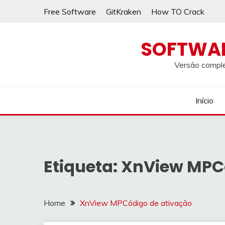
Skip
Free Software
GitKraken
How TO Crack
to
content
SOFTWA
Versão comple
Início
Etiqueta:
XnView MPCó
Home
XnView MPCódigo de ativação