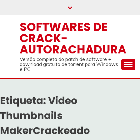
Skip
to
content
SOFTWARES DE
CRACK-
AUTORACHADURA
Versão completa do patch de software +
download gratuito de torrent para Windows
e PC
Etiqueta:
Video
Thumbnails
MakerCrackeado