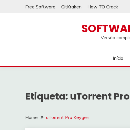
Skip
Free Software
GitKraken
How TO Crack
to
content
SOFTWA
Versão comple
Início
Etiqueta:
uTorrent Pr
Home
uTorrent Pro Keygen