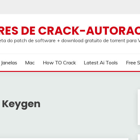
RES DE CRACK-AUTORA
ta do patch de software + download gratuito de torrent par
Janelas
Mac
How TO Crack
Latest Ai Tools
Free 
o Keygen