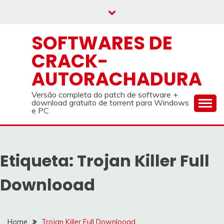
Skip
to
content
SOFTWARES DE
CRACK-
AUTORACHADURA
Versão completa do patch de software +
download gratuito de torrent para Windows
e PC
Etiqueta:
Trojan Killer Full
Downlooad
Home
Trojan Killer Full Downlooad