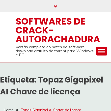
Skip
to
content
SOFTWARES DE
CRACK-
AUTORACHADURA
Versão completa do patch de software +
download gratuito de torrent para Windows
e PC
Etiqueta:
Topaz Gigapixel
AI Chave de licença
Home
Topaz Gigapixel AI Chave de licença