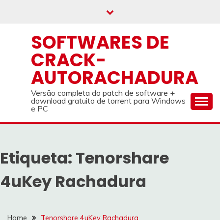
Skip
to
content
SOFTWARES DE
CRACK-
AUTORACHADURA
Versão completa do patch de software +
download gratuito de torrent para Windows
e PC
Etiqueta:
Tenorshare
4uKey Rachadura
Home
Tenorshare 4uKey Rachadura