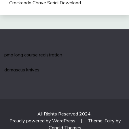
Crackeado Chave Serial Download
pma long course registration
damascus knives
All Rights Reserved 2024.
Proudly powered by WordPress
|
Theme: Fairy by
Candid Themes
.