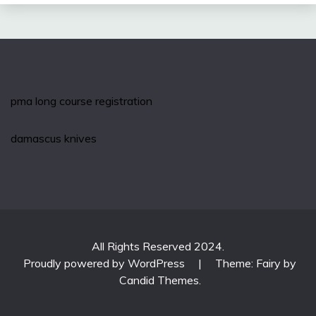
pma long course registration
damascus knives
All Rights Reserved 2024.
Proudly powered by WordPress
|
Theme: Fairy by
Candid Themes
.