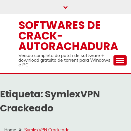
Skip
to
content
SOFTWARES DE
CRACK-
AUTORACHADURA
Versão completa do patch de software +
download gratuito de torrent para Windows
e PC
Etiqueta:
SymlexVPN
Crackeado
Home
SymlexVPN Crackeado