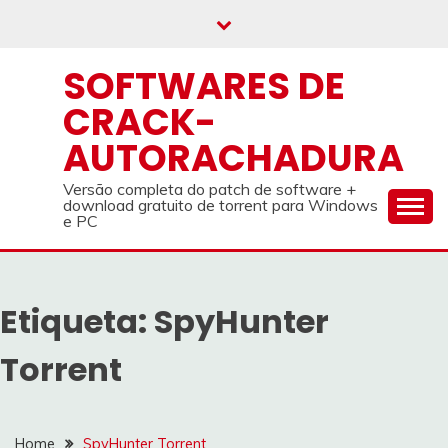
Skip
to
content
SOFTWARES DE
CRACK-
AUTORACHADURA
Versão completa do patch de software +
download gratuito de torrent para Windows
e PC
Etiqueta:
SpyHunter
Torrent
Home
SpyHunter Torrent