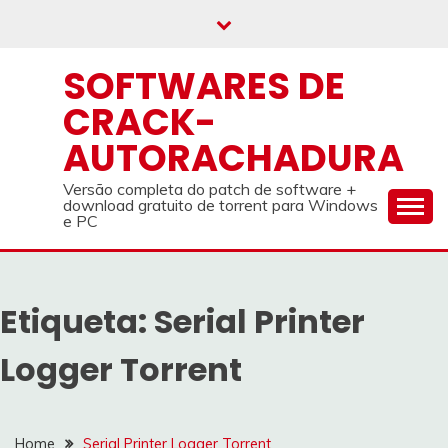
Skip
to
content
SOFTWARES DE
CRACK-
AUTORACHADURA
Versão completa do patch de software +
download gratuito de torrent para Windows
e PC
Etiqueta:
Serial Printer
Logger Torrent
Home
Serial Printer Logger Torrent