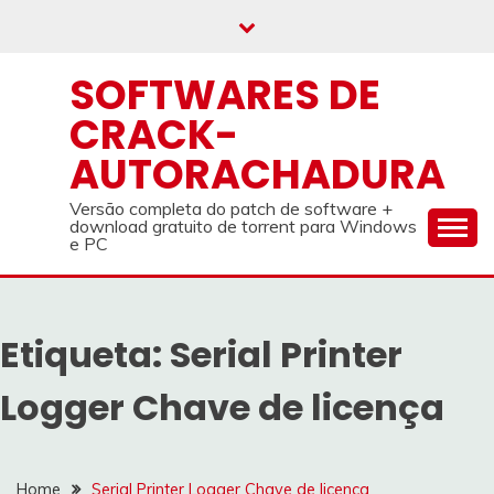
Skip
to
content
SOFTWARES DE
CRACK-
AUTORACHADURA
Versão completa do patch de software +
download gratuito de torrent para Windows
e PC
Etiqueta:
Serial Printer
Logger Chave de licença
Home
Serial Printer Logger Chave de licença