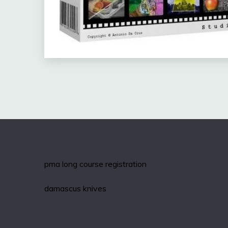
pma long course registration
damascus knives