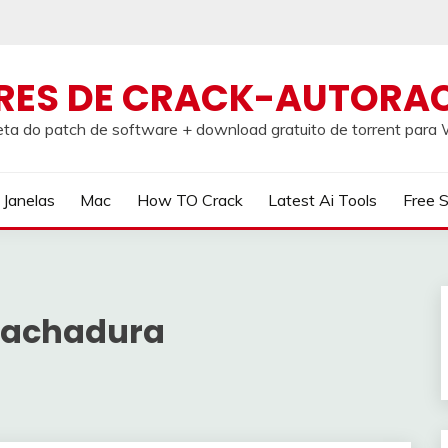
RES DE CRACK-AUTORA
ta do patch de software + download gratuito de torrent par
Janelas
Mac
How TO Crack
Latest Ai Tools
Free 
 Rachadura