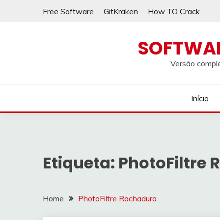
Skip
Free Software
GitKraken
How TO Crack
to
content
SOFTWA
Versão comple
Início
Etiqueta:
PhotoFiltre
Home
PhotoFiltre Rachadura