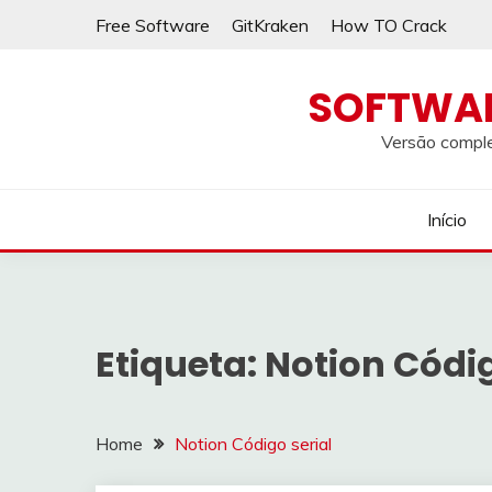
Skip
Free Software
GitKraken
How TO Crack
to
content
SOFTWA
Versão comple
Início
Etiqueta:
Notion Códig
Home
Notion Código serial