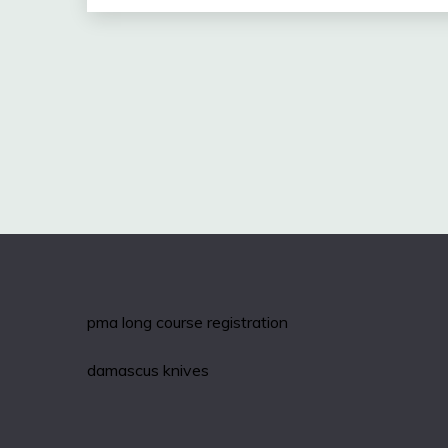
pma long course registration
damascus knives