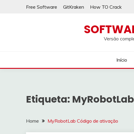
Skip
Free Software
GitKraken
How TO Crack
to
content
SOFTWA
Versão comple
Início
Etiqueta:
MyRobotLab 
Home
MyRobotLab Código de ativação