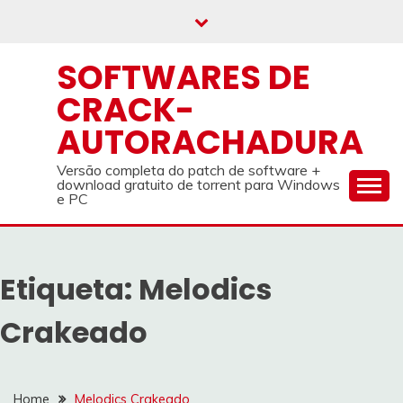
Skip
to
content
SOFTWARES DE
CRACK-
AUTORACHADURA
Versão completa do patch de software +
download gratuito de torrent para Windows
e PC
Etiqueta:
Melodics
Crakeado
Home
Melodics Crakeado