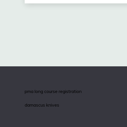
pma long course registration
damascus knives