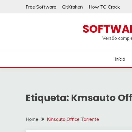
Skip
Free Software
GitKraken
How TO Crack
to
content
SOFTWA
Versão comple
Início
Etiqueta:
Kmsauto Off
Home
Kmsauto Office Torrente