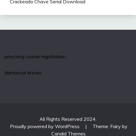
Crackeado Chave Serial Download
pma long course registration
damascus knives
All Rights Reserved 2024.
Proudly powered by WordPress
|
Theme: Fairy by
Candid Themes
.