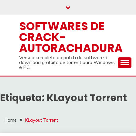
Skip
to
content
SOFTWARES DE
CRACK-
AUTORACHADURA
Versão completa do patch de software +
download gratuito de torrent para Windows
e PC
Etiqueta:
KLayout Torrent
Home
KLayout Torrent