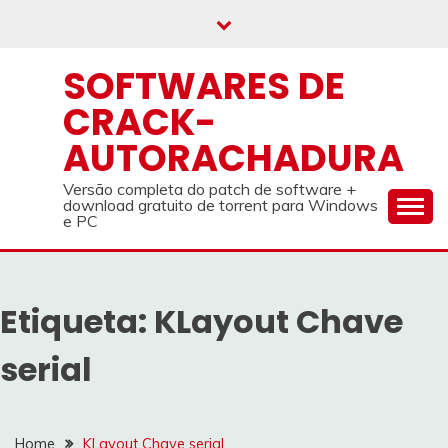
Skip
to
content
SOFTWARES DE
CRACK-
AUTORACHADURA
Versão completa do patch de software +
download gratuito de torrent para Windows
e PC
Etiqueta:
KLayout Chave
serial
Home
KLayout Chave serial