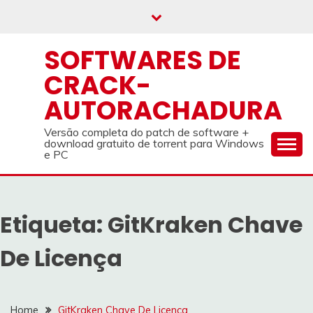
Skip
to
content
SOFTWARES DE
CRACK-
AUTORACHADURA
Versão completa do patch de software +
download gratuito de torrent para Windows
e PC
Etiqueta:
GitKraken Chave
De Licença
Home
GitKraken Chave De Licença