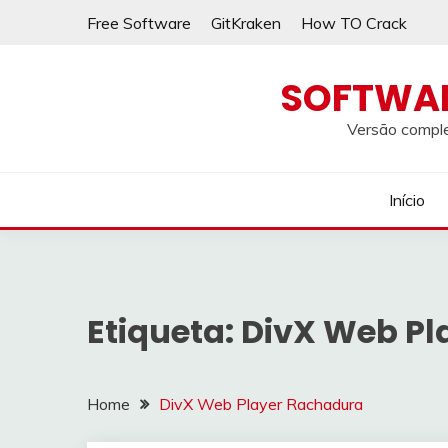
Skip
Free Software
GitKraken
How TO Crack
to
content
SOFTWA
Versão comple
Início
Etiqueta:
DivX Web Pl
Home
DivX Web Player Rachadura