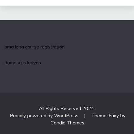
pma long course registration
damascus knives
All Rights Reserved 2024.
Proudly powered by WordPress
|
Theme: Fairy by
Candid Themes
.