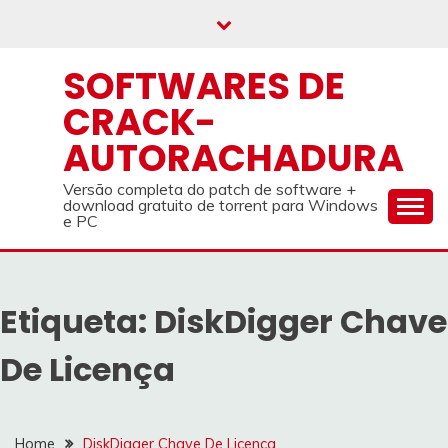
Skip
to
content
SOFTWARES DE
CRACK-
AUTORACHADURA
Versão completa do patch de software +
download gratuito de torrent para Windows
e PC
Etiqueta:
DiskDigger Chave
De Licença
Home
DiskDigger Chave De Licença