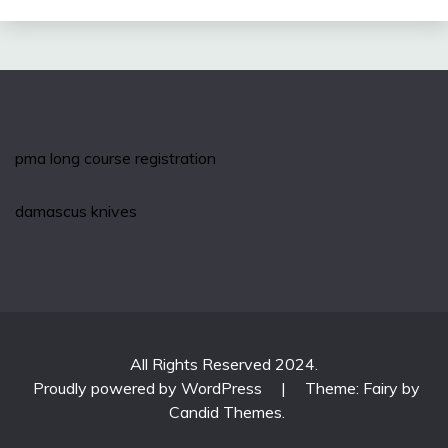
pma long course registration
damascus knives
All Rights Reserved 2024.
Proudly powered by WordPress
|
Theme: Fairy by
Candid Themes
.