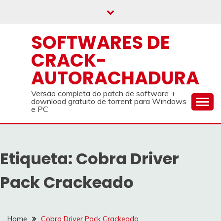
Skip
to
content
SOFTWARES DE
CRACK-
AUTORACHADURA
Versão completa do patch de software +
download gratuito de torrent para Windows
e PC
Etiqueta:
Cobra Driver
Pack Crackeado
Home
Cobra Driver Pack Crackeado