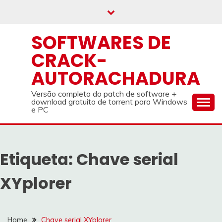
Skip
to
content
SOFTWARES DE
CRACK-
AUTORACHADURA
Versão completa do patch de software +
download gratuito de torrent para Windows
e PC
Etiqueta:
Chave serial
XYplorer
Home
Chave serial XYplorer