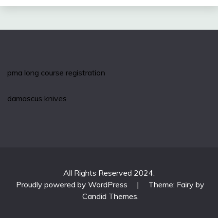
pma long course registration
damascus knives
All Rights Reserved 2024.
Proudly powered by WordPress
|
Theme: Fairy by
Candid Themes
.