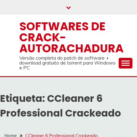
Skip
to
content
SOFTWARES DE
CRACK-
AUTORACHADURA
Versão completa do patch de software +
download gratuito de torrent para Windows
e PC
Etiqueta:
CCleaner 6
Professional Crackeado
Home
CCleaner 6 Professional Crackeado