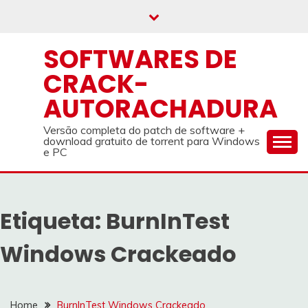
Skip
to
content
SOFTWARES DE
CRACK-
AUTORACHADURA
Versão completa do patch de software +
download gratuito de torrent para Windows
e PC
Etiqueta:
BurnInTest
Windows Crackeado
Home
BurnInTest Windows Crackeado