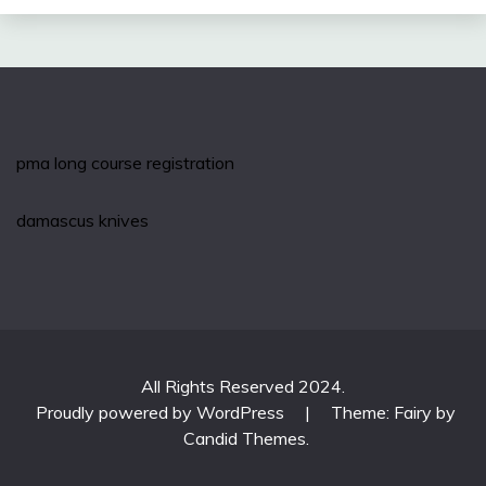
pma long course registration
damascus knives
All Rights Reserved 2024.
Proudly powered by WordPress
|
Theme: Fairy by
Candid Themes
.