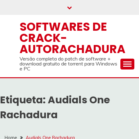
Skip
to
content
SOFTWARES DE
CRACK-
AUTORACHADURA
Versão completa do patch de software +
download gratuito de torrent para Windows
e PC
Etiqueta:
Audials One
Rachadura
Home
Audials One Rachadura