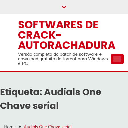
Skip
to
content
SOFTWARES DE
CRACK-
AUTORACHADURA
Versão completa do patch de software +
download gratuito de torrent para Windows
e PC
Etiqueta:
Audials One
Chave serial
Home
Audials One Chave serial