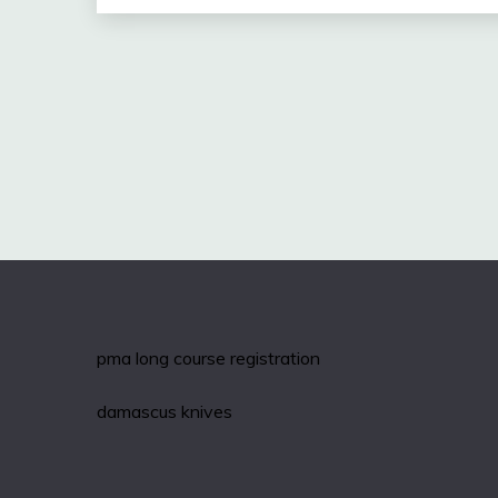
pma long course registration
damascus knives