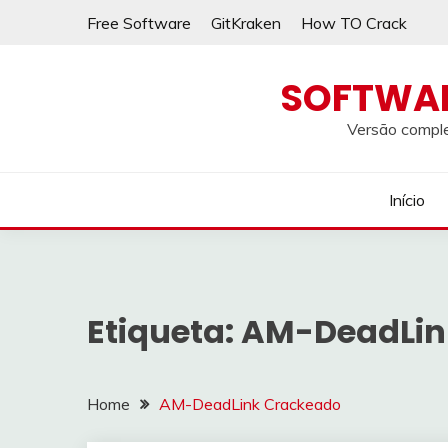
Skip
Free Software
GitKraken
How TO Crack
to
content
SOFTWA
Versão comple
Início
Etiqueta:
AM-DeadLin
Home
AM-DeadLink Crackeado