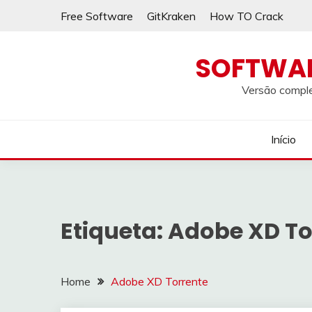
Skip
Free Software
GitKraken
How TO Crack
to
content
SOFTWA
Versão comple
Início
Etiqueta:
Adobe XD To
Home
Adobe XD Torrente