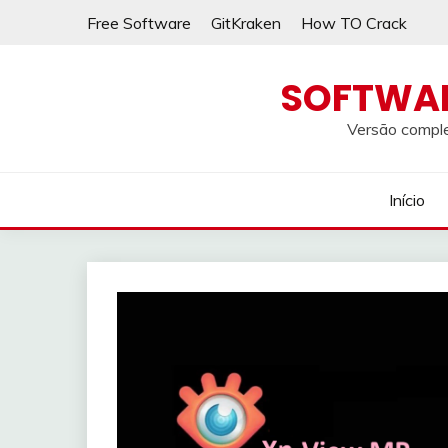
Skip
Free Software
GitKraken
How TO Crack
to
content
SOFTWA
Versão comple
Início