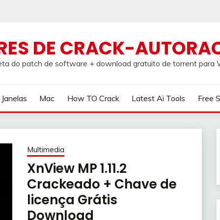
RES DE CRACK-AUTORA
ta do patch de software + download gratuito de torrent par
Janelas
Mac
How TO Crack
Latest Ai Tools
Free 
Multimedia
XnView MP 1.11.2
Crackeado + Chave de
licença Grátis
Download